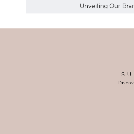
Unveiling Our Bran
SU
Discov