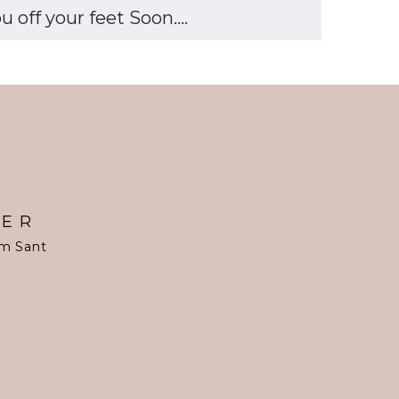
off your feet Soon....
TER
om Sant